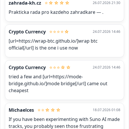
zahrada-kh.cz
⭐☆☆☆☆
26.07.2026 21:30
Prakticka rada pro kazdeho zahradkare — .
Crypto Currency
⭐⭐⭐⭐☆
24.07.2026 14:46
[url=https://wrap-btc.github.io/]wrap btc 
official[/url] is the one i use now
Crypto Currency
⭐⭐⭐☆☆
24.07.2026 14:46
tried a few and [url=https://mode-
bridge.github.io/]mode bridge[/url] came out 
cheapest
Michaelces
⭐⭐☆☆☆
18.07.2026 01:08
If you have been experimenting with Suno AI made 
tracks, you probably seen those frustrating 