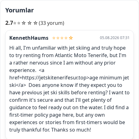
Yorumlar
2.7
⭐⭐☆☆☆
(33 yorum)
KennethHaums
⭐⭐⭐⭐☆
05.08.2026 07:31
Hi all, I'm unfamiliar with jet skiing and truly hope 
to try renting from Atlantic Moto Tenerife, but I'm 
a rather nervous since I am without any prior 
experience.  <a 
href=https://jetskitenerifesur.top>age minimum jet 
ski</a>  Does anyone know if they expect you to 
have previous jet ski skills before renting? I want to 
confirm it's secure and that I'll get plenty of 
guidance to feel ready out on the water. I did find a 
first-timer policy page here, but any own 
experiences or stories from first-timers would be 
truly thankful for. Thanks so much!