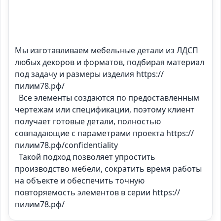
Мы изготавливаем мебельные детали из ЛДСП 
любых декоров и форматов, подбирая материал 
под задачу и размеры изделия https://
пилим78.рф/

  Все элементы создаются по предоставленным 
чертежам или спецификации, поэтому клиент 
получает готовые детали, полностью 
совпадающие с параметрами проекта https://
пилим78.рф/confidentiality

  Такой подход позволяет упростить 
производство мебели, сократить время работы 
на объекте и обеспечить точную 
повторяемость элементов в серии https://
пилим78.рф/