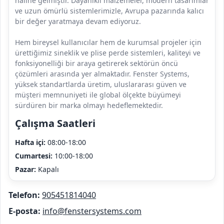
haline gelmiştir. Dayanıklı malzemeler, modern tasarımlar
ve uzun ömürlü sistemlerimizle, Avrupa pazarında kalıcı
bir değer yaratmaya devam ediyoruz.
Hem bireysel kullanıcılar hem de kurumsal projeler için
ürettiğimiz sineklik ve plise perde sistemleri, kaliteyi ve
fonksiyonelliği bir araya getirerek sektörün öncü
çözümleri arasında yer almaktadır. Fenster Systems,
yüksek standartlarda üretim, uluslararası güven ve
müşteri memnuniyeti ile global ölçekte büyümeyi
sürdüren bir marka olmayı hedeflemektedir.
Çalışma Saatleri
Hafta içi:
08:00-18:00
Cumartesi:
10:00-18:00
Pazar:
Kapalı
Telefon:
905451814040
E-posta:
info@fenstersystems.com