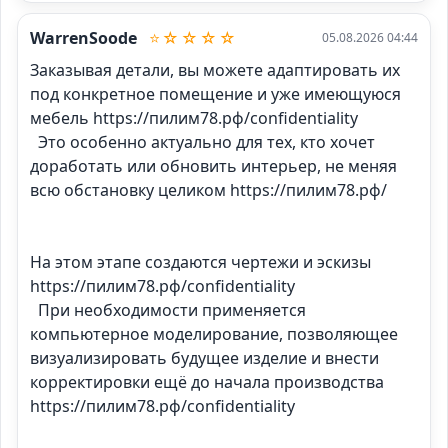
WarrenSoode
⭐☆☆☆☆
05.08.2026 04:44
Заказывая детали, вы можете адаптировать их 
под конкретное помещение и уже имеющуюся 
мебель https://пилим78.рф/confidentiality

  Это особенно актуально для тех, кто хочет 
доработать или обновить интерьер, не меняя 
всю обстановку целиком https://пилим78.рф/

На этом этапе создаются чертежи и эскизы 
https://пилим78.рф/confidentiality

  При необходимости применяется 
компьютерное моделирование, позволяющее 
визуализировать будущее изделие и внести 
корректировки ещё до начала производства 
https://пилим78.рф/confidentiality
