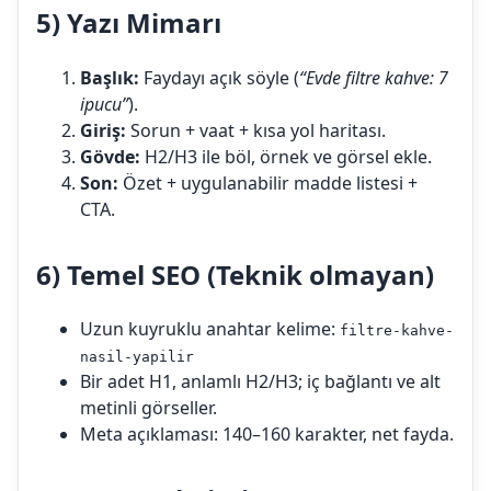
5) Yazı Mimarı
Başlık:
Faydayı açık söyle (
“Evde filtre kahve: 7
ipucu”
).
Giriş:
Sorun + vaat + kısa yol haritası.
Gövde:
H2/H3 ile böl, örnek ve görsel ekle.
Son:
Özet + uygulanabilir madde listesi +
CTA.
6) Temel SEO (Teknik olmayan)
Uzun kuyruklu anahtar kelime:
filtre-kahve-
nasil-yapilir
Bir adet H1, anlamlı H2/H3; iç bağlantı ve alt
metinli görseller.
Meta açıklaması: 140–160 karakter, net fayda.