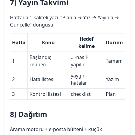
7) Yayın Takvimi
Haftada 1 kaliteli yazı. “Planla → Yaz → Yayınla →
Güncelle” döngüsü.
Hedef
Hafta
Konu
Durum
kelime
Başlangıç
…-nasil-
1
Tamam
rehberi
yapilir
yaygin-
2
Hata listesi
Yazım
hatalar
3
Kontrol listesi
checklist
Plan
8) Dağıtım
Arama motoru + e-posta bülteni + küçük