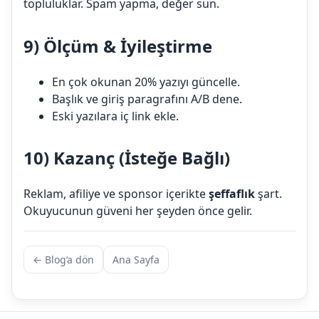
topluluklar. Spam yapma, değer sun.
9) Ölçüm & İyileştirme
En çok okunan 20% yazıyı güncelle.
Başlık ve giriş paragrafını A/B dene.
Eski yazılara iç link ekle.
10) Kazanç (İsteğe Bağlı)
Reklam, afiliye ve sponsor içerikte
şeffaflık
şart.
Okuyucunun güveni her şeyden önce gelir.
← Blog’a dön
Ana Sayfa