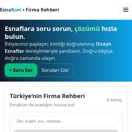
Esnafcım
• Firma Rehberi
Esnaflara soru sorun,
çözümü
hızla
bulun.
İhtiyacınızı paylaşın; kimliği doğrulanmış
Onaylı
Esnaflar
deneyimleriyle yanıtlasın. Doğru bilgiye,
doğru zamanda ulaşın.
+ Soru Sor
Soruları Gör
Türkiye’nin Firma Rehberi
6 sonuç
Esnafcım ile aradığını hızlıca bul.