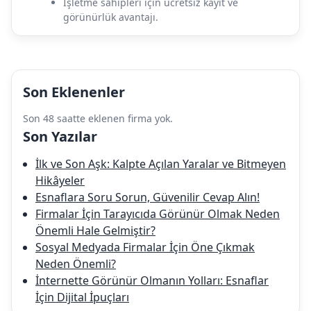
İşletme sahipleri için ücretsiz kayıt ve
görünürlük avantajı.
Son Eklenenler
Son 48 saatte eklenen firma yok.
Son Yazılar
İlk ve Son Aşk: Kalpte Açılan Yaralar ve Bitmeyen
Hikâyeler
Esnaflara Soru Sorun, Güvenilir Cevap Alın!
Firmalar İçin Tarayıcıda Görünür Olmak Neden
Önemli Hale Gelmiştir?
Sosyal Medyada Firmalar İçin Öne Çıkmak
Neden Önemli?
İnternette Görünür Olmanın Yolları: Esnaflar
İçin Dijital İpuçları