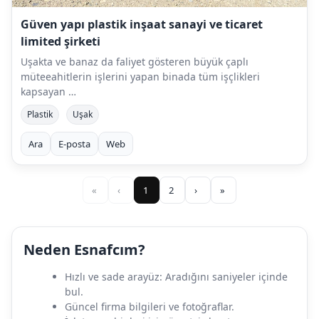
Güven yapı plastik inşaat sanayi ve ticaret
limited şirketi
Uşakta ve banaz da faliyet gösteren büyük çaplı
müteeahitlerin işlerini yapan binada tüm işçlikleri
kapsayan …
Plastik
Uşak
Ara
E-posta
Web
«
‹
1
2
›
»
Neden Esnafcım?
Hızlı ve sade arayüz: Aradığını saniyeler içinde
bul.
Güncel firma bilgileri ve fotoğraflar.